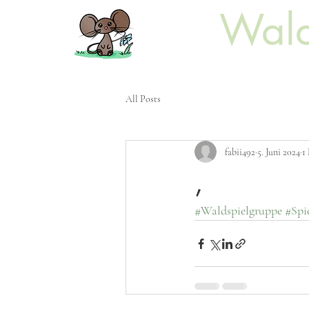
Wal
All Posts
fabii492
5. Juni 2024
1
,
#Waldspielgruppe
#Spi