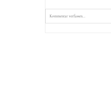
#spielgruppe #waldspielgruppe #wald
#spielundspass #erlebnisse #naturnah
#spielgruppewaldmuus #lenzburg
Kommentar verfassen...
#niederlenz