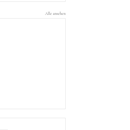
Alle ansehen
lgruppe Waldmuus