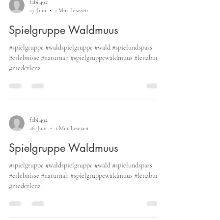
fabii492
27. Juni
1 Min. Lesezeit
Spielgruppe Waldmuus
#spielgruppe #waldspielgruppe #wald #spielundspass
#erlebnisse #naturnah #spielgruppewaldmuus #lenzburg
#niederlenz
fabii492
26. Juni
1 Min. Lesezeit
Spielgruppe Waldmuus
#spielgruppe #waldspielgruppe #wald #spielundspass
#erlebnisse #naturnah #spielgruppewaldmuus #lenzburg
#niederlenz