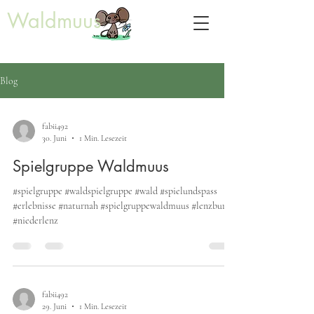
Waldmuus
Blog
fabii492
30. Juni
1 Min. Lesezeit
Spielgruppe Waldmuus
#spielgruppe #waldspielgruppe #wald #spielundspass
#erlebnisse #naturnah #spielgruppewaldmuus #lenzburg
#niederlenz
fabii492
29. Juni
1 Min. Lesezeit