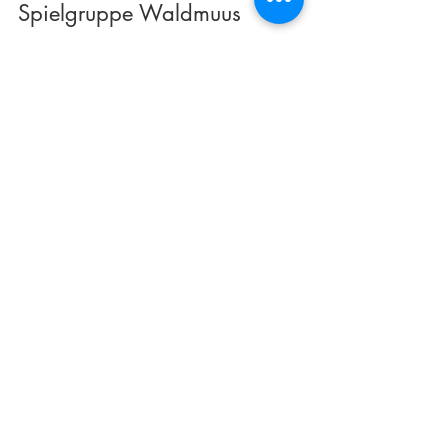
Spielgruppe Waldmuus
#spielgruppe #waldspielgruppe #wald #spielundspass
#erlebnisse #naturnah #spielgruppewaldmuus #lenzburg
#niederlenz
fabii492
15. Juni
1 Min. Lesezeit
Spielgruppe Waldmuus
#spielgruppe #waldspielgruppe #wald #spielundspass
#erlebnisse #naturnah #spielgruppewaldmuus #lenzburg
#niederlenz
fabii492