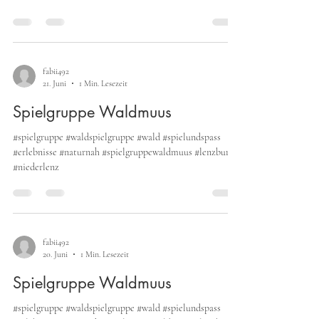
fabii492
21. Juni
1 Min. Lesezeit
Spielgruppe Waldmuus
#spielgruppe #waldspielgruppe #wald #spielundspass
#erlebnisse #naturnah #spielgruppewaldmuus #lenzburg
#niederlenz
fabii492
20. Juni
1 Min. Lesezeit
Spielgruppe Waldmuus
#spielgruppe #waldspielgruppe #wald #spielundspass