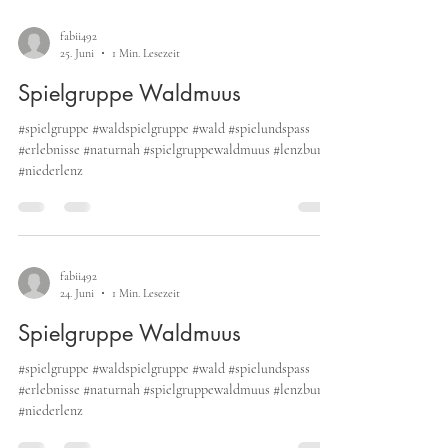
fabii492
25. Juni
1 Min. Lesezeit
Spielgruppe Waldmuus
#spielgruppe #waldspielgruppe #wald #spielundspass
#erlebnisse #naturnah #spielgruppewaldmuus #lenzburg
#niederlenz
fabii492
24. Juni
1 Min. Lesezeit
Spielgruppe Waldmuus
#spielgruppe #waldspielgruppe #wald #spielundspass
#erlebnisse #naturnah #spielgruppewaldmuus #lenzburg
#niederlenz