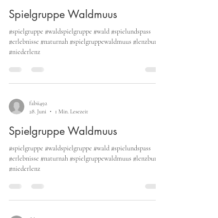
Spielgruppe Waldmuus
#spielgruppe #waldspielgruppe #wald #spielundspass
#erlebnisse #naturnah #spielgruppewaldmuus #lenzburg
#niederlenz
fabii492
28. Juni
1 Min. Lesezeit
Spielgruppe Waldmuus
#spielgruppe #waldspielgruppe #wald #spielundspass
#erlebnisse #naturnah #spielgruppewaldmuus #lenzburg
#niederlenz