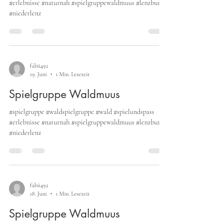
#erlebnisse #naturnah #spielgruppewaldmuus #lenzburg
#niederlenz
fabii492
19. Juni
1 Min. Lesezeit
Spielgruppe Waldmuus
#spielgruppe #waldspielgruppe #wald #spielundspass
#erlebnisse #naturnah #spielgruppewaldmuus #lenzburg
#niederlenz
fabii492
18. Juni
1 Min. Lesezeit
Spielgruppe Waldmuus