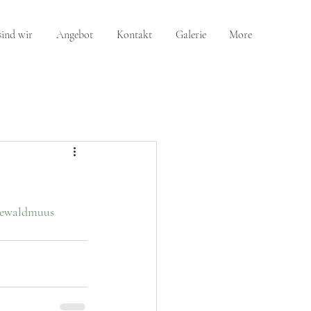
sind wir
Angebot
Kontakt
Galerie
More
pewaldmuus