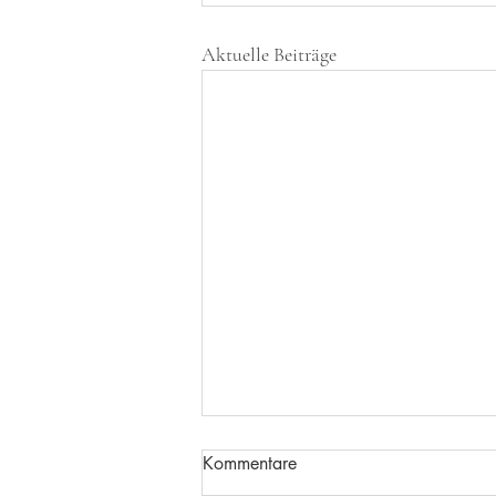
Aktuelle Beiträge
Spielgruppe Waldmuus
Kommentare