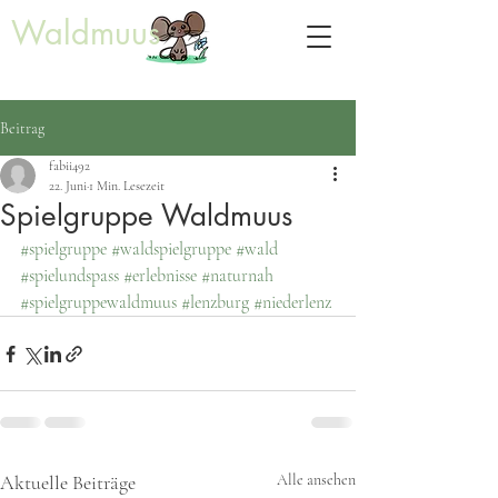
Waldmuus
Beitrag
fabii492
22. Juni
1 Min. Lesezeit
Spielgruppe Waldmuus
#spielgruppe
#waldspielgruppe
#wald
#spielundspass
#erlebnisse
#naturnah
#spielgruppewaldmuus
#lenzburg
#niederlenz
Aktuelle Beiträge
Alle ansehen