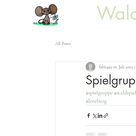
Wal
All Posts
fabii492
16. Juli 2025
1
Spielgru
#spielgruppe
#waldspie
#lenzburg