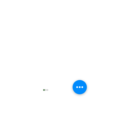
Spielgruppe Waldmuus
Spielgruppe Wa
#spielgruppe #waldspielgruppe
#spielgruppe #waldsp
#wald #spielundspass #erlebnisse
#wald #spielundspass 
Kommentare
#naturnah #spielgruppewaldmuus
#naturnah #spielgru
#lenzburg #niederlenz
#lenzburg #niederlen