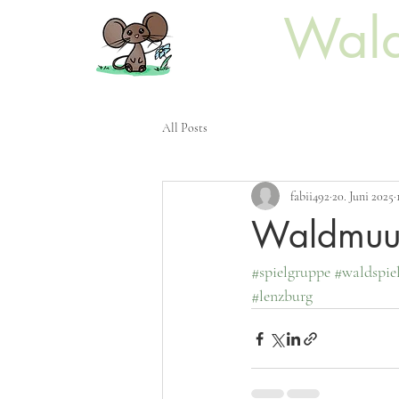
Wal
All Posts
fabii492
20. Juni 2025
Waldmuu
#spielgruppe
#waldspie
#lenzburg