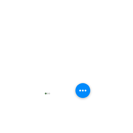
Spielgruppe Waldmuus
Spielgruppe Wa
#spielgruppe #waldspielgruppe
#spielgruppe #waldsp
#wald #spielundspass #erlebnisse
#wald #spielundspass 
Kommentare
#naturnah #spielgruppewaldmuus
#naturnah #spielgru
#lenzburg #niederlenz
#lenzburg #niederlen