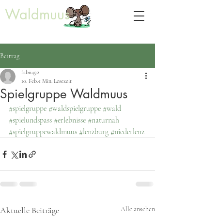
Waldmuus
Beitrag
fabii492
10. Feb.
1 Min. Lesezeit
Spielgruppe Waldmuus
#spielgruppe
#waldspielgruppe
#wald
#spielundspass
#erlebnisse
#naturnah
#spielgruppewaldmuus
#lenzburg
#niederlenz
Aktuelle Beiträge
Alle ansehen