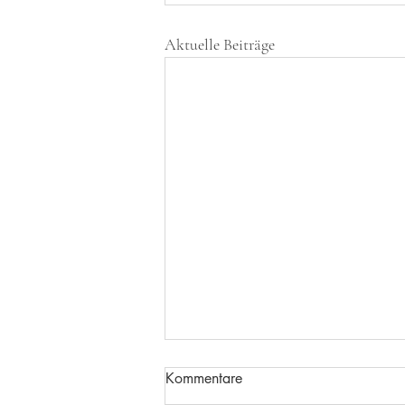
Aktuelle Beiträge
Spielgruppe Waldmuus
Kommentare