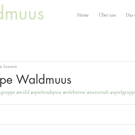
dmuus
Home
Über uns
Das 
n. Lesezeit
ppe Waldmuus
lgruppe
#wald
#spielundspass
#erlebnisse
#naturnah
#spielgrup