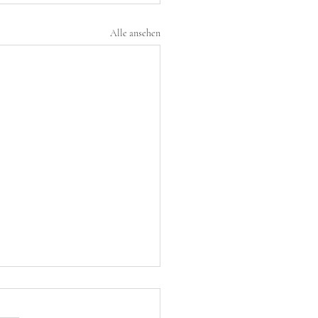
Alle ansehen
lgruppe Waldmuus