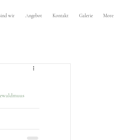
sind wir
Angebot
Kontakt
Galerie
More
pewaldmuus