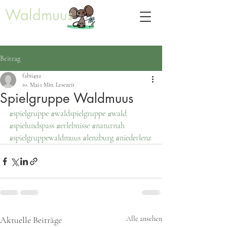
Waldmuus
Beitrag
fabii492
10. Mai
1 Min. Lesezeit
Spielgruppe Waldmuus
#spielgruppe
#waldspielgruppe
#wald
#spielundspass
#erlebnisse
#naturnah
#spielgruppewaldmuus
#lenzburg
#niederlenz
Aktuelle Beiträge
Alle ansehen