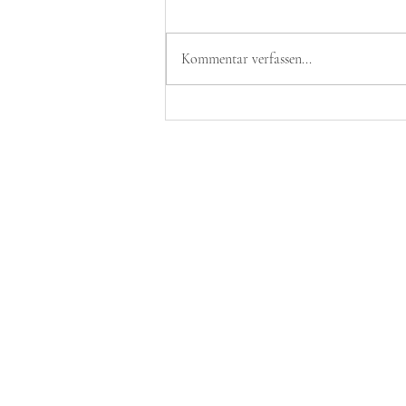
#spielgruppe #waldspielgruppe #wald
#spielundspass #erlebnisse #naturnah
#spielgruppewaldmuus #lenzburg
Kommentar verfassen...
#niederlenz