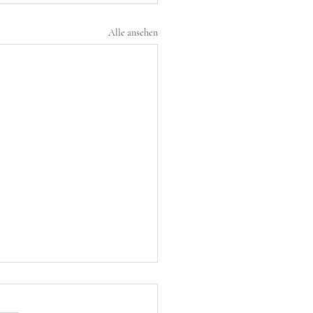
Alle ansehen
lgruppe Waldmuus